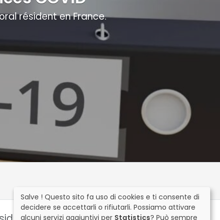
ral résident en France.
Salve ! Questo sito fa uso di cookies e ti consente di
decidere se accettarli o rifiutarli. Possiamo attivare
sident en France.
alcuni servizi aggiuntivi per
Statistics
? Può sempre